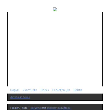
Форум
Участники
Поиск
Регистрация
Войти
Активные темы
Привет, Гость!
Войдите
или
зарегистрируйтесь
.