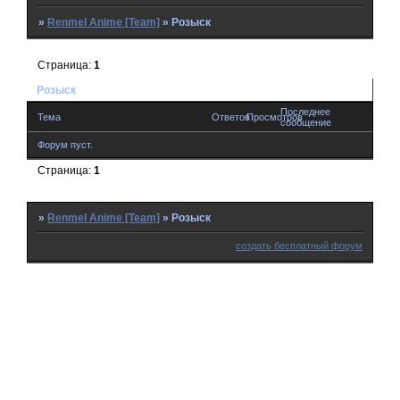
»
RenmeI Anime [Team]
»
Розыск
Страница:
1
Розыск
Последнее
Тема
Ответов
Просмотров
сообщение
Форум пуст.
Страница:
1
»
RenmeI Anime [Team]
»
Розыск
создать бесплатный форум